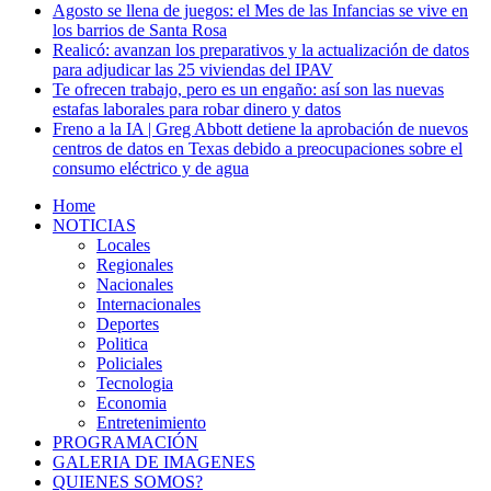
Agosto se llena de juegos: el Mes de las Infancias se vive en
los barrios de Santa Rosa
Realicó: avanzan los preparativos y la actualización de datos
para adjudicar las 25 viviendas del IPAV
Te ofrecen trabajo, pero es un engaño: así son las nuevas
estafas laborales para robar dinero y datos
Freno a la IA | Greg Abbott detiene la aprobación de nuevos
centros de datos en Texas debido a preocupaciones sobre el
consumo eléctrico y de agua
Home
NOTICIAS
Locales
Regionales
Nacionales
Internacionales
Deportes
Politica
Policiales
Tecnologia
Economia
Entretenimiento
PROGRAMACIÓN
GALERIA DE IMAGENES
QUIENES SOMOS?