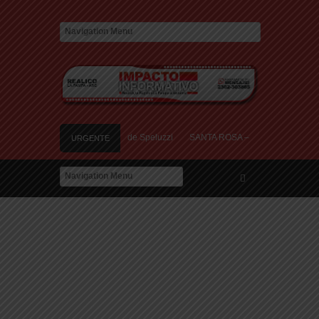
: un muerto y tres heridos cerca de Speluzzi
SANTA ROSA – El municipio plantó 
URGENTE
entral en contra de la «Ley de Tierras»
River lo descartó y el pibe Jaime bril
istoria de amor: «Hoy, por fin, podemos dejar de escondernos»
: un muerto y tres heridos cerca de Speluzzi