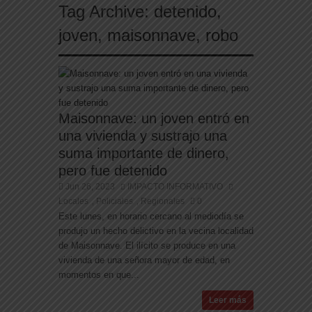
Tag Archive:
detenido
,
joven
,
maisonnave
,
robo
Maisonnave: un joven entró en
una vivienda y sustrajo una
suma importante de dinero,
pero fue detenido
Jun 26, 2023
IMPACTO INFORMATIVO
Locales
Policiales
Regionales
0
,
,
Este lunes, en horario cercano al mediodía se
produjo un hecho delictivo en la vecina localidad
de Maisonnave. El ilícito se produce en una
vivienda de una señora mayor de edad, en
momentos en que...
Leer más