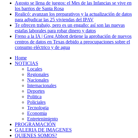
Agosto se llena de juegos: el Mes de las Infancias se vive en
los barrios de Santa Rosa
Realicó: avanzan los preparativos y la actualización de datos
para adjudicar las 25 viviendas del IPAV
Te ofrecen trabajo, pero es un engaño: así son las nuevas
estafas laborales para robar dinero y datos
Freno a la IA | Greg Abbott detiene la aprobación de nuevos
centros de datos en Texas debido a preocupaciones sobre el
consumo eléctrico y de agua
Home
NOTICIAS
Locales
Regionales
Nacionales
Internacionales
Deportes
Politica
Policiales
Tecnologia
Economia
Entretenimiento
PROGRAMACIÓN
GALERIA DE IMAGENES
QUIENES SOMOS?