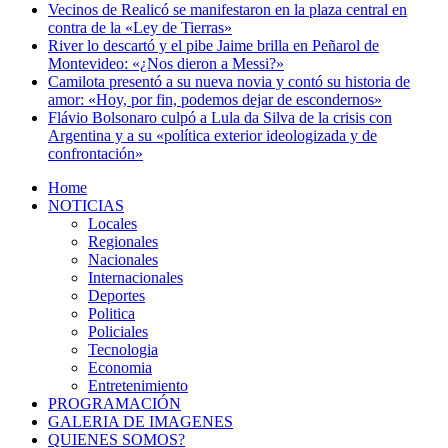
Vecinos de Realicó se manifestaron en la plaza central en
contra de la «Ley de Tierras»
River lo descartó y el pibe Jaime brilla en Peñarol de
Montevideo: «¿Nos dieron a Messi?»
Camilota presentó a su nueva novia y contó su historia de
amor: «Hoy, por fin, podemos dejar de escondernos»
Flávio Bolsonaro culpó a Lula da Silva de la crisis con
Argentina y a su «política exterior ideologizada y de
confrontación»
Home
NOTICIAS
Locales
Regionales
Nacionales
Internacionales
Deportes
Politica
Policiales
Tecnologia
Economia
Entretenimiento
PROGRAMACIÓN
GALERIA DE IMAGENES
QUIENES SOMOS?