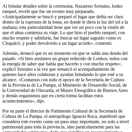
Al brindar detalles sobre la ceremonia, Nazareno Serraino, lonko
ranquel, reveló que fue un evento muy preparado.
«Anticipadamente se buscó y preparó el lugar que debía ser claro
dentro de la espesura de la loma, en donde le diera la luz del sol a la
mañana; esta particularidad tiene que ver un poco con la visión de
que el alma comienza su viaje. Lo que hizo el pueblo ranquel, con
mucho respeto y sabiduría, fue buscar un lugar sagrado como es
Chapalcó, y poder devolverlo a un lugar acorde», comentó.
Además, destacó que es un momento en que se salda una deuda del
pasado. «Si bien asistimos un grupo reducido de Lonkos, todos con
la energía de saber que había que hacerlo y con mucho respeto»,
explicó Serraino a la vez que remarcó el acompañamiento de
quienes hace años colaboran y ayudan brindando lo que esté a su
alcance. «Contamos con todo el apoyo de la Secretaria de Cultura
de la Provincia de La Pampa, el Ministerio de Desarrollo Social, de
la Universidad de Olavarría, el Museo Etnográfico de Buenos Aires
y demás organismos que en cierta forma facilitan estos
acontecimientos», dijo.
Por su parte el director de Patrimonio Cultural de la Secretaría de
Cultura de La Pampa, el antropólogo Ignacio Roca, manifestó que
considera este evento como un paso muy importante, no solo a nivel
patrimonial para toda la provincia, sino particularmente para las