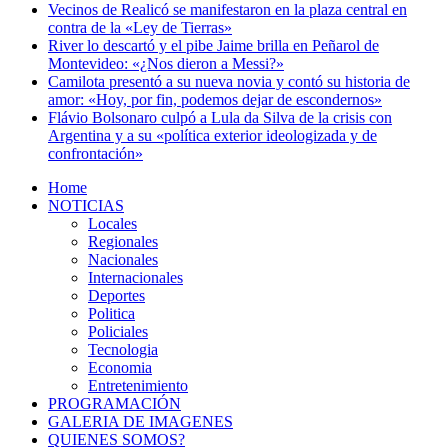
Vecinos de Realicó se manifestaron en la plaza central en
contra de la «Ley de Tierras»
River lo descartó y el pibe Jaime brilla en Peñarol de
Montevideo: «¿Nos dieron a Messi?»
Camilota presentó a su nueva novia y contó su historia de
amor: «Hoy, por fin, podemos dejar de escondernos»
Flávio Bolsonaro culpó a Lula da Silva de la crisis con
Argentina y a su «política exterior ideologizada y de
confrontación»
Home
NOTICIAS
Locales
Regionales
Nacionales
Internacionales
Deportes
Politica
Policiales
Tecnologia
Economia
Entretenimiento
PROGRAMACIÓN
GALERIA DE IMAGENES
QUIENES SOMOS?