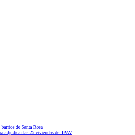
s barrios de Santa Rosa
ara adjudicar las 25 viviendas del IPAV