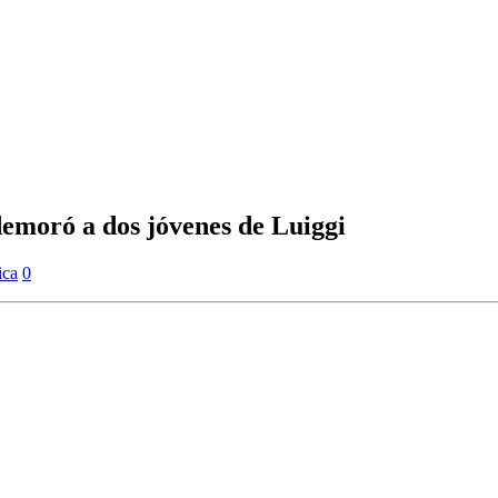
demoró a dos jóvenes de Luiggi
ica
0