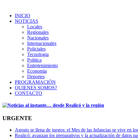
INICIO
NOTICIAS
Locales
Regionales
Nacionales
Internacionales
Policiales
Tecnologia
Politica
Entretenimiento
Economia
Deportes
PROGRAMACIÓN
QUIENES SOMOS?
CONTACTO
URGENTE
Agosto se llena de juegos: el Mes de las Infancias se vive en lo
Realicó: avanzan los preparativos y la actualización de datos p