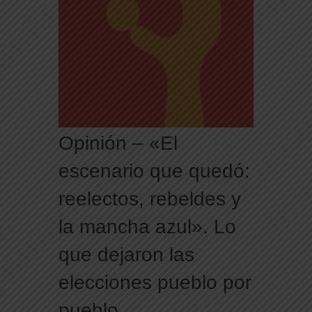
de nuevos centros de datos en Texas debido a
preocupaciones sobre el consumo eléctrico y de
agua
Opinión – «El
escenario que quedó:
reelectos, rebeldes y
la mancha azul». Lo
que dejaron las
elecciones pueblo por
pueblo