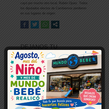
cayó por mucho otro local, Rubén Ojuez. Todos
los diputados electos de Cambiemos perdieron
en sus lugares de origen.
DEJANOS TU
COMENTARIO
Farmacias de turno