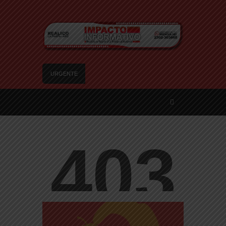
URGENTE
Falleció a los 92 años el reconocido periodista
pampeano y militante de DD.HH. Juan Carlos
Martínez
Agosto se llena de juegos: el Mes de las
Infancias se vive en los barrios de Santa Rosa
Realicó: avanzan los preparativos y la
actualización de datos para adjudicar las 25
viviendas del IPAV
Te ofrecen trabajo, pero es un engaño: así son
las nuevas estafas laborales para robar dinero y
datos
Freno a la IA | Greg Abbott detiene la aprobación