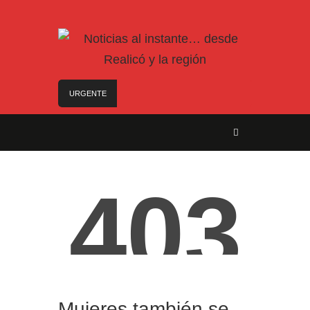
URGENTE
Trágico choque frontal en la Ruta Provincial 101:
un muerto y tres heridos cerca de Speluzzi
SANTA ROSA – El municipio plantó más de 600
árboles en el Relleno Sanitario
Vecinos de Realicó se manifestaron en la plaza
central en contra de la «Ley de Tierras»
River lo descartó y el pibe Jaime brilla en Peñarol
de Montevideo: «¿Nos dieron a Messi?»
Camilota presentó a su nueva novia y contó su
historia de amor: «Hoy, por fin, podemos dejar de
escondernos»
Mujeres también se