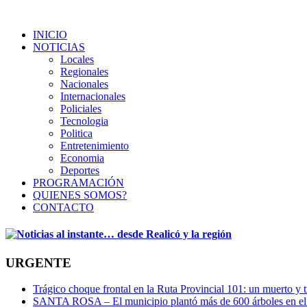
INICIO
NOTICIAS
Locales
Regionales
Nacionales
Internacionales
Policiales
Tecnologia
Politica
Entretenimiento
Economia
Deportes
PROGRAMACIÓN
QUIENES SOMOS?
CONTACTO
URGENTE
Trágico choque frontal en la Ruta Provincial 101: un muerto y t
SANTA ROSA – El municipio plantó más de 600 árboles en el 