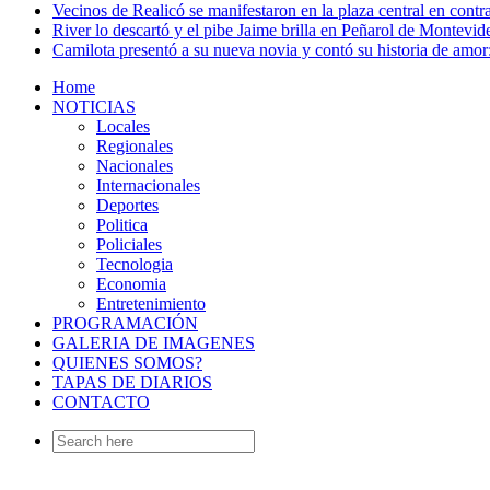
Vecinos de Realicó se manifestaron en la plaza central en contr
River lo descartó y el pibe Jaime brilla en Peñarol de Montevi
Camilota presentó a su nueva novia y contó su historia de amo
Home
NOTICIAS
Locales
Regionales
Nacionales
Internacionales
Deportes
Politica
Policiales
Tecnologia
Economia
Entretenimiento
PROGRAMACIÓN
GALERIA DE IMAGENES
QUIENES SOMOS?
TAPAS DE DIARIOS
CONTACTO
Search
for: