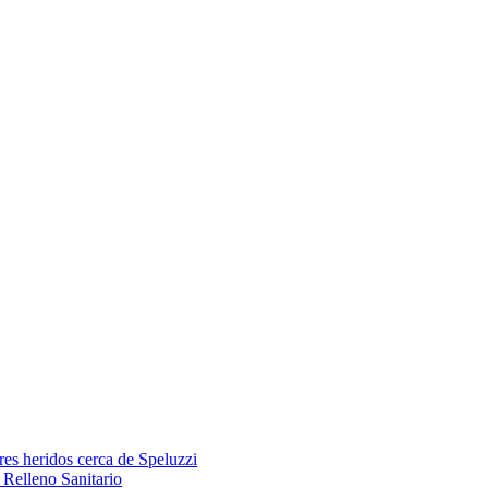
res heridos cerca de Speluzzi
Relleno Sanitario