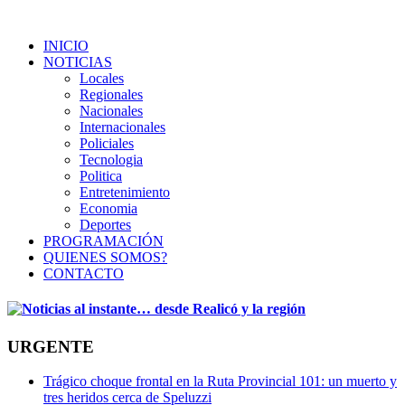
INICIO
NOTICIAS
Locales
Regionales
Nacionales
Internacionales
Policiales
Tecnologia
Politica
Entretenimiento
Economia
Deportes
PROGRAMACIÓN
QUIENES SOMOS?
CONTACTO
URGENTE
Trágico choque frontal en la Ruta Provincial 101: un muerto y
tres heridos cerca de Speluzzi