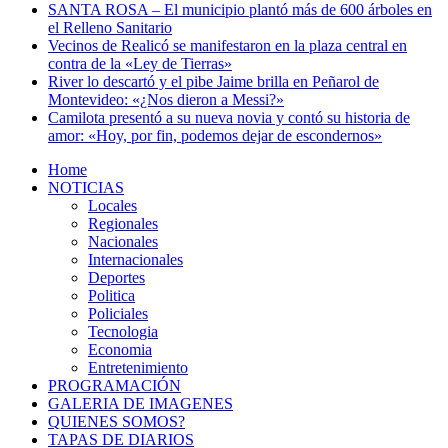
SANTA ROSA – El municipio plantó más de 600 árboles en
el Relleno Sanitario
Vecinos de Realicó se manifestaron en la plaza central en
contra de la «Ley de Tierras»
River lo descartó y el pibe Jaime brilla en Peñarol de
Montevideo: «¿Nos dieron a Messi?»
Camilota presentó a su nueva novia y contó su historia de
amor: «Hoy, por fin, podemos dejar de escondernos»
Home
NOTICIAS
Locales
Regionales
Nacionales
Internacionales
Deportes
Politica
Policiales
Tecnologia
Economia
Entretenimiento
PROGRAMACIÓN
GALERIA DE IMAGENES
QUIENES SOMOS?
TAPAS DE DIARIOS